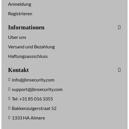
f
e
Anmeldung
o
l
k
Registrieren
k
a
a
l
Informationen
m
-
e
Uber uns
P
r
T
Versand und Bezahlung
a
R
,
Haftungsausschluss
Z
W
-
E
Kontakt
K
I
u
S
info@jbnsecurity.com
p
S
support@jbnsecurity.com
p
e
Tel: +31 85 016 3355
l
Bakkenzuigerstraat 52
k
a
1333 HA Almere
m
e