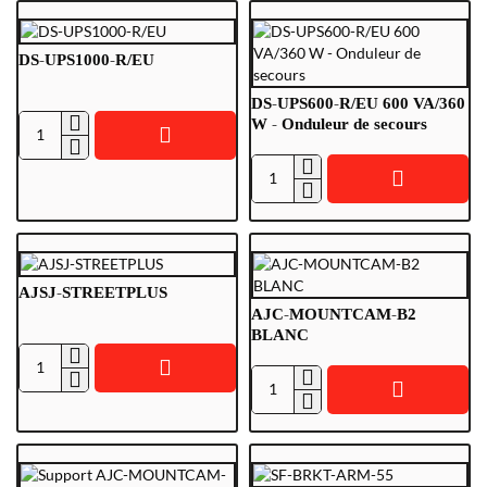
LIS2UY/SL
1M
16
10
MP
Gbit/s
DS-UPS1000-R/EU
WIT
DS-UPS600-R/EU 600 VA/360
W - Onduleur de secours
DS-
UPS1000-
DS-
R/EU
UPS600-
R/EU
600
VA/360
AJSJ-STREETPLUS
W
AJC-MOUNTCAM-B2
-
BLANC
Onduleur
AJSJ-
de
AJC-
STREETPLUS
secours
MOUNTCAM-
B2
BLANC