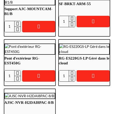
SF-BRKT-ARM-55
Support AJC-MOUNTCAM-
B1/B
SF-
Support
BRKT-
AJC-
ARM-
MOUNTCAM-
55
B1/B
Pont d'extérieur RG-
RG-ES220GS-LP Géré dans le
EST450G
cloud
Pont
RG-
d'extérieur
ES220GS-
RG-
LP
EST450G
Géré
dans
AJSC-NVR-H2DAI8PAC-8/B
le
cloud