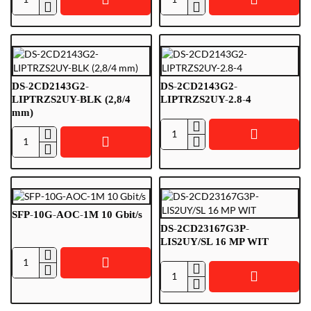
SFP-
SFP-
10G-
10G-
AOC-
AOC-
5M
3M
10
10
Gbit/s
Gbit/s
DS-2CD2143G2-
DS-2CD2143G2-
LIPTRZS2UY-BLK (2,8/4
LIPTRZS2UY-2.8-4
mm)
DS-
DS-
2CD2143G2-
2CD2143G2-
LIPTRZS2UY-
LIPTRZS2UY-
2.8-
BLK
4
(2,8/4
SFP-10G-AOC-1M 10 Gbit/s
mm)
DS-2CD23167G3P-
LIS2UY/SL 16 MP WIT
SFP-
DS-
10G-
2CD23167G3P-
AOC-