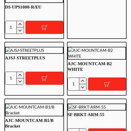
600VA/360W
DS-UPS1000-R/EU
UPS-
back-
up
DS-
UPS1000-
R/EU
AJSJ-STREETPLUS
AJC-MOUNTCAM-B2
WHITE
AJSJ-
AJC-
STREETPLUS
MOUNTCAM-
B2
WHITE
SF-BRKT-ARM-55
AJC-MOUNTCAM-B1/B
Bracket