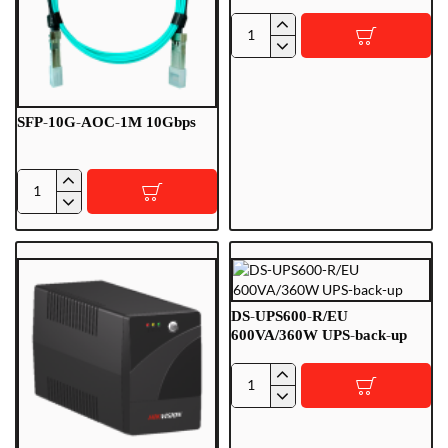
DS-
2CD23167G3P-
LIS2UY/SL
16MP
SFP-10G-AOC-1M 10Gbps
WIT
SFP-
10G-
AOC-
1M
10Gbps
DS-UPS600-R/EU
600VA/360W UPS-back-up
DS-
UPS600-
R/EU