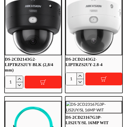
3M
10Gbps
DS-2CD2143G2-
DS-2CD2143G2-
LIPTRZS2UY-BLK (2,8/4
LIPTRZS2UY-2.8-4
mm)
DS-
DS-
2CD2143G2-
2CD2143G2-
LIPTRZS2UY-
LIPTRZS2UY-
2.8-
BLK
4
(2,8/4
mm)
DS-2CD23167G3P-
LIS2UY/SL 16MP WIT