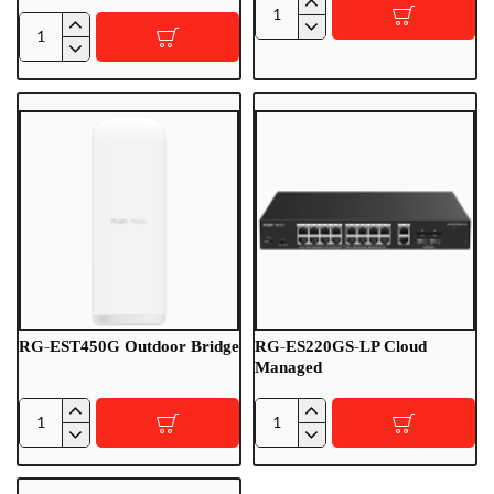
SF-
AJC-
BRKT-
MOUNTCAM-
ARM-
B1/B
55
Bracket
RG-EST450G Outdoor Bridge
RG-ES220GS-LP Cloud
Managed
RG-
RG-
EST450G
ES220GS-
Outdoor
LP