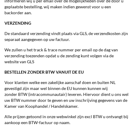
informeren wij u per email over de mogelijkheden over de door u
geplaatste bestelling, wij maken indien gewenst voor u een
backorder aan.
VERZENDING
De standaard verzending vindt plaats via GLS, de verzendkosten zijn
separaat aangegeven op uw factuur.
We zullen u het track & trace nummer per email op de dag van
verzending toezenden opdat u de zending kunt volgen via de
website van GLS
BESTELLEN ZONDER BTW VANUIT DE EU
Voor klanten welke een zakelijke aanschaf doen en buiten NL
gevestigd zijn maar wel binnen de EU kunnen kunnen wij
zonder BTW (intracommunautair) leveren. Hiervoor dient u ons wel
uw BTW nummer door te geven en uw inschrijving gegevens van de
Kamer van Koophandel / Handelskamer.
Alle prijzen getoond in onze webwinkel zijn excl BTW u ontvangt bij
aankoop een BTW-factuur op naam.