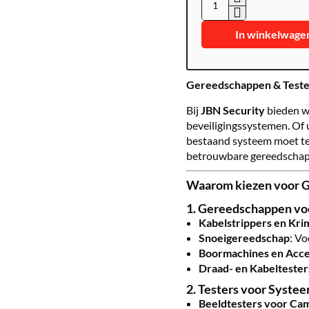
WIRE-
AUTOSTRIPPER
In winkelwage
Gereedschappen & Testers
Bij
JBN Security
bieden wi
beveiligingssystemen. Of u
bestaand systeem moet tes
betrouwbare gereedschapp
Waarom kiezen voor G
1.
Gereedschappen voor
Kabelstrippers en Kr
Snoeigereedschap
: Vo
Boormachines en Acce
Draad- en Kabeltester
2.
Testers voor Syste
Beeldtesters voor Cam