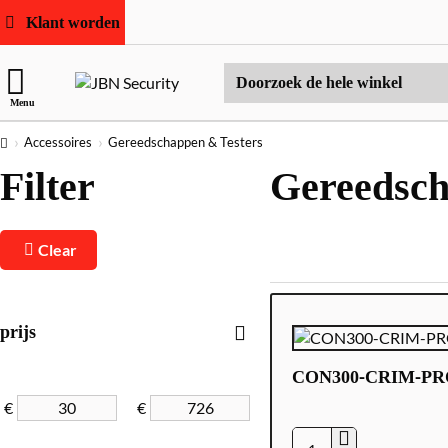
Klant worden
Doorzoek
Menu
de
hele
home
Accessoires
Gereedschappen & Testers
winkel
Filter
Gereedsch
Clear
prijs
CON300-CRIM-PR
€
€