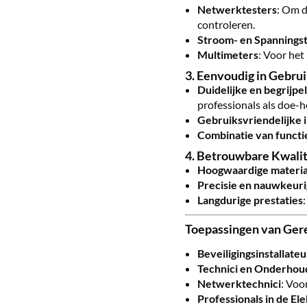
Netwerktesters
: Om d
controleren.
Stroom- en Spannings
Multimeters
: Voor het
3.
Eenvoudig in Gebru
Duidelijke en begrijpe
professionals als doe-h
Gebruiksvriendelijke 
Combinatie van functi
4.
Betrouwbare Kwalit
Hoogwaardige materia
Precisie en nauwkeuri
Langdurige prestaties
Toepassingen van Ger
Beveiligingsinstallateu
Technici en Onderhou
Netwerktechnici
: Voo
Professionals in de El