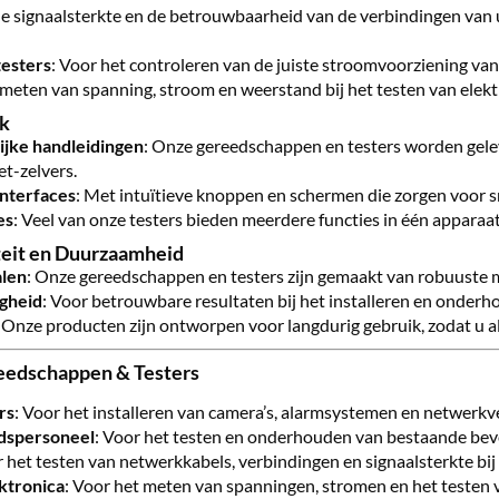
e signaalsterkte en de betrouwbaarheid van de verbindingen van
testers
: Voor het controleren van de juiste stroomvoorziening va
 meten van spanning, stroom en weerstand bij het testen van ele
ik
lijke handleidingen
: Onze gereedschappen en testers worden gele
et-zelvers.
interfaces
: Met intuïtieve knoppen en schermen die zorgen voor sn
es
: Veel van onze testers bieden meerdere functies in één apparaat
eit en Duurzaamheid
len
: Onze gereedschappen en testers zijn gemaakt van robuuste ma
gheid
: Voor betrouwbare resultaten bij het installeren en onder
: Onze producten zijn ontworpen voor langdurig gebruik, zodat u al
eedschappen & Testers
rs
: Voor het installeren van camera’s, alarmsystemen en netwerkv
dspersoneel
: Voor het testen en onderhouden van bestaande bev
r het testen van netwerkkabels, verbindingen en signaalsterkte bij 
ektronica
: Voor het meten van spanningen, stromen en het testen v