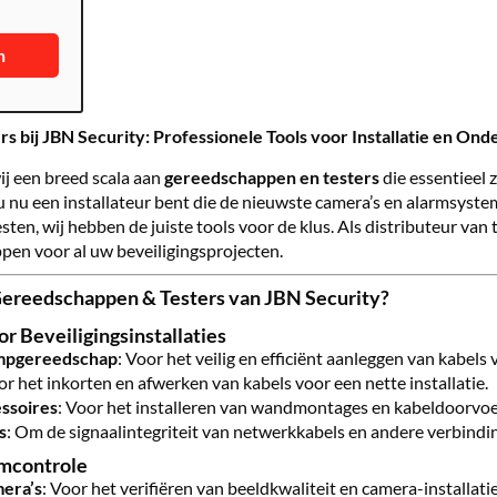
n
 bij JBN Security: Professionele Tools voor Installatie en On
j een breed scala aan
gereedschappen en testers
die essentieel 
 nu een installateur bent die de nieuwste camera’s en alarmsystem
ten, wij hebben de juiste tools voor de klus. Als distributeur va
en voor al uw beveiligingsprojecten.
ereedschappen & Testers van JBN Security?
 Beveiligingsinstallaties
impgereedschap
: Voor het veilig en efficiënt aanleggen van kabel
or het inkorten en afwerken van kabels voor een nette installatie.
ssoires
: Voor het installeren van wandmontages en kabeldoorvoe
s
: Om de signaalintegriteit van netwerkkabels en andere verbindi
emcontrole
era’s
: Voor het verifiëren van beeldkwaliteit en camera-installat