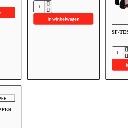
SAFIRE
n
SF-
In winkelwagen
Tester-
ARM-
SF-TE
5N1-
4K
SF-
TESTER
I
5N1-
4K
PPER