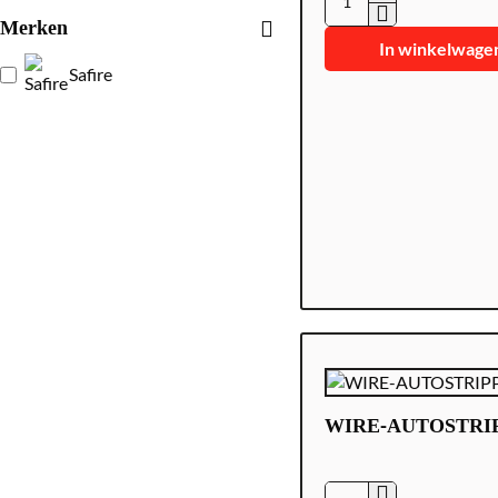
CON300-
Merken
CRIM-
In winkelwage
PRO-
Safire
EZ
WIRE-AUTOSTRI