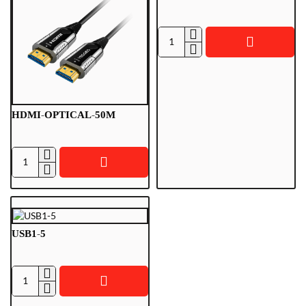
HDMI1-
1
HDMI-OPTICAL-50M
HDMI-
OPTICAL-
50M
USB1-5
USB1-
5