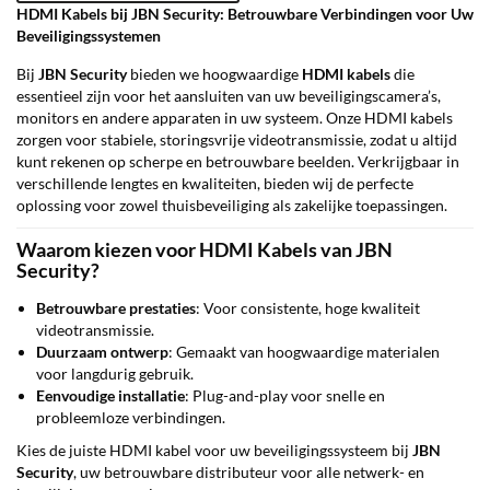
HDMI Kabels bij JBN Security: Betrouwbare Verbindingen voor Uw
Beveiligingssystemen
Bij
JBN Security
bieden we hoogwaardige
HDMI kabels
die
essentieel zijn voor het aansluiten van uw beveiligingscamera’s,
monitors en andere apparaten in uw systeem. Onze HDMI kabels
zorgen voor stabiele, storingsvrije videotransmissie, zodat u altijd
kunt rekenen op scherpe en betrouwbare beelden. Verkrijgbaar in
verschillende lengtes en kwaliteiten, bieden wij de perfecte
oplossing voor zowel thuisbeveiliging als zakelijke toepassingen.
Waarom kiezen voor HDMI Kabels van JBN
Security?
Betrouwbare prestaties
: Voor consistente, hoge kwaliteit
videotransmissie.
Duurzaam ontwerp
: Gemaakt van hoogwaardige materialen
voor langdurig gebruik.
Eenvoudige installatie
: Plug-and-play voor snelle en
probleemloze verbindingen.
Kies de juiste HDMI kabel voor uw beveiligingssysteem bij
JBN
Security
, uw betrouwbare distributeur voor alle netwerk- en