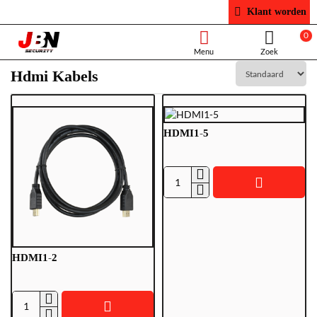
Klant worden
0
Hdmi Kabels
HDMI1-5
HDMI1-
5
HDMI1-2
HDMI1-