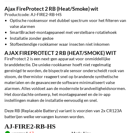
Ajax FireProtect 2 RB (Heat/Smoke) wit
Productcode: AJ-FIRE2-RB-HS
Optische rooksensor met dubbel spectrum voor het filteren van
valse alarmen
SmartBracket-montagepaneel met verstelbare rotatiehoek
Installatie zonder gedoe
Stofbestendige rookkamer waar insecten niet inkomen
AJAX FIREPROTECT 2 RB (HEAT/SMOKE) WIT
FireProtect 2 is een next-gen apparaat voor onmiddellijke
branddetectie. De unieke rookkamer hoeft niet regelmatig
gereinigd te worden, de bispectrale sensor onderscheidt rook van
stoom, de thermistor reageert snel op brandende synthetische
materialen en de geavanceerde software minimaliseert valse
alarmen. Alles voldoet aan de modernste brandveiligheidsnormen.
Het doordachte ontwerp, het montagepaneel en de in-app
instellingen maken de installatie eenvoudig en snel.
Deze RB (Replacable Battery) variant is voorzien van 2x CR123A
batterijen welke vervangen kunnen worden.
AJ-FIRE2-RB-HS