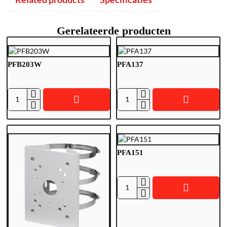
Gerelateerde producten
PFB203W
PFA137
P
P
F
F
B
A
2
1
0
3
PFA151
3
7
W
P
F
A
1