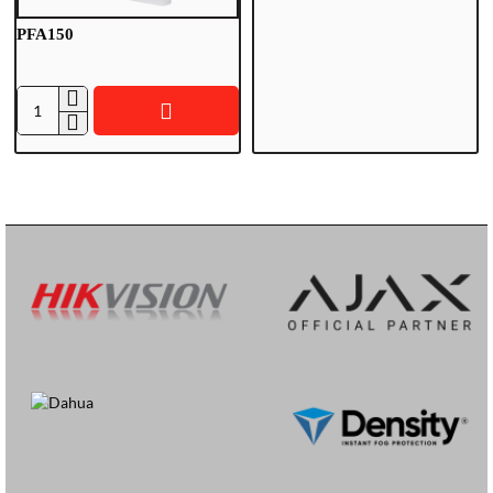
5
PFA150
1
P
F
A
1
5
0