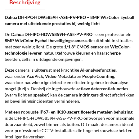
Beschrijving
Dahua DH-IPC-HDW5859H-ASE-PV-PRO – 8MP WizColor Eyeball
camera met uitstekende prestaties bij weinig licht
De
Dahua DH-IPC-HDW5859H-ASE-PV-PRO
is een professionele
8MP WizColor Eyeball beveiligingscamera
die uitblinkt in situaties
met zeer weinig licht. De grote
1/1.8" CMOS-sensor
en
WizColor-
technologie
leveren natuurgetrouwe kleuren en haarscherpe
beelden, zelfs in uitdagende omgevingen.
Deze camera is uitgerust met krachtige
AI-analysefuncties
,
waaronder
AcuPick
,
Video Metadata
en
People Counting
,
waardoor nauwkeurige detectie en efficiënte gebeurtenisanalyse
mogelijk zijn. Dankzij de ingebouwde
actieve deterrentiefuncties
(warm licht en speaker) kan de camera indringers direct afschrikken
en beveiligingsincidenten verminderen.
Met een robuuste
IP67- en IK10-gecertificeerde metalen behuizing
is de DH-IPC-HDW5859H-ASE-PV-PRO ontworpen voor maximale
duurzaamheid, zowel binnen als buiten. Dit maakt de camera ideaal
voor professionele CCTV-installaties die hoge betrouwbaarheid en
intelligentie vereisen.