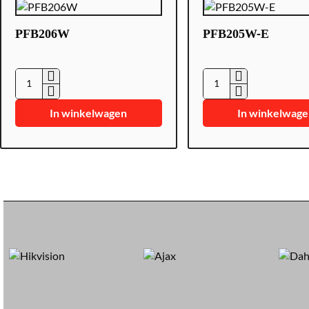
PFB206W
PFB205W-E
P
P
F
F
In winkelwagen
In winkelwag
B
B
2
2
0
0
6
5
W
W
-
E