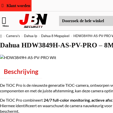
Klant worden
Doorzoek
Menu
de
hele
home
Camera's
Dahua Ip
Dahua 8 Megapixel
HDW3849H-AS-PV-PRO W
winkel
Dahua HDW3849H-AS-PV-PRO – 8MP Fu
Beschrijving
De TiOC Pro is de nieuwste generatie TiOC-camera, ontworpen voo
componenten en met de juiste afstemming, kan deze camera optimaa
De TiOC Pro combineert
24/7 full-color monitoring
,
actieve afs
Hiermee identificeert en waarschuwt de camera nauwkeurig voor p
beschermt.