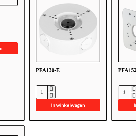
en
PFA130-E
PFA15
P
P
F
F
In winkelwagen
I
A
A
1
1
3
5
0
2
-
-