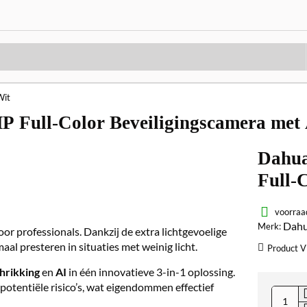
it
ll-Color Beveiligingscamera met A
Dahu
Full-
Siren
voorraa
Dah
Merk:
r professionals. Dankzij de extra lichtgevoelige
l presteren in situaties met weinig licht.
Product V
chrikking
en
AI
in één innovatieve 3-in-1 oplossing.
otentiële risico’s, wat eigendommen effectief