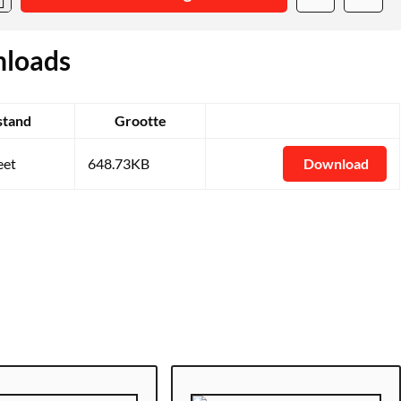
loads
stand
Grootte
eet
648.73KB
Download