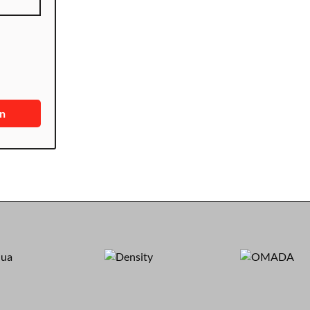
E
E
en