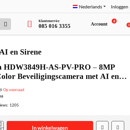
Nederlands
Inloggen
Klantenservice
0
Account
085 016 3355
I en Sirene
a HDW3849H-AS-PV-PRO – 8MP
Color Beveiligingscamera met AI en
e
d:
Op voorraad
ua
iews:
1205
In winkelwagen