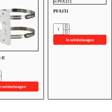
PFA151
P
F
In winkelwagen
A
1
5
2-E
1
n winkelwagen