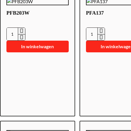
PFB203W
PFA137
P
P
F
F
In winkelwagen
In winkelwag
B
A
2
1
0
3
3
7
W