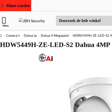
Klant worden
Doorzoek
Menu
de
hele
home
Camera's
Dahua Ip
Dahua 4 Megapixel
HDW5449H-ZE-LED-S2 4M
winkel
HDW5449H-ZE-LED-S2 Dahua 4MP eP