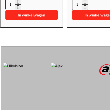
P
P
F
F
In winkelwagen
In winkelwag
B
A
2
1
0
3
3
7
W