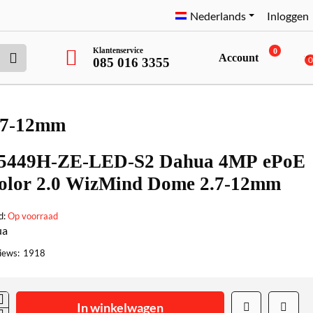
Nederlands
Inloggen
Klantenservice
0
Account
085 016 3355
.7-12mm
449H-ZE-LED-S2 Dahua 4MP ePoE
color 2.0 WizMind Dome 2.7-12mm
d:
Op voorraad
ua
iews:
1918
In winkelwagen