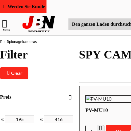
Werden Sie Kunde
Den
Menü
ganzen
Laden
home
Spionagekameras
durchsuchen
Filter
SPY CA
Clear
Preis
PV-MU10
€
€