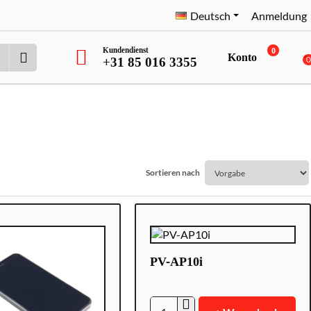
Deutsch
Anmeldung
Kundendienst
0
Konto
+31 85 016 3355
Sortieren nach
PV-AP10i