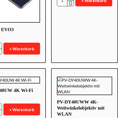
+ Warenkorb
PV-
AP10i
0 EVO3
+ Warenkorb
40UW 4K Wi-Fi
PV-DY40UWW 4K-
Weitwinkelobjektiv mit
+ Warenkorb
WLAN
W