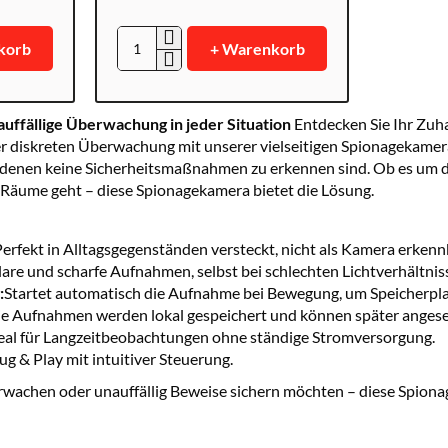
korb
+ Warenkorb
PV-
WB10i
uffällige Überwachung in jeder Situation
Entdecken Sie
Ihr
Zuh
er diskreten Überwachung mit unserer vielseitigen Spionagekamer
n denen keine Sicherheitsmaßnahmen zu erkennen sind. Ob es um d
äume geht – diese Spionagekamera bietet die Lösung.
erfekt
in
Alltagsgegenständen versteckt, nicht als Kamera erkenn
lare und scharfe Aufnahmen, selbst bei schlechten Lichtverhältnis
:
Startet automatisch die Aufnahme bei Bewegung, um Speicherpla
ie
Aufnahmen
werden lokal gespeichert und können später anges
eal für Langzeitbeobachtungen ohne ständige Stromversorgung.
ug & Play mit intuitiver Steuerung.
rwachen oder unauffällig Beweise sichern möchten – diese Spiona