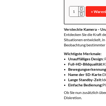
+ Waren
PV-
TM10FHD
Versteckte Kamera – Una
Entdecken Sie die Kraft d
Situationen entwickelt, i
Beobachtung bestimmter R
Wichtigste Merkmale:
Unauffälliges Design:
P
Full-HD-Bildqualität:
K
Bewegungserkennung
Name der SD-Karte:
D
Lange Standby-Zeit:
Id
Einfache Bedienung:
Pl
Ob Sie nun zusätzlich übe
Diskretion.