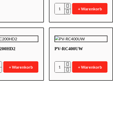
+ Warenkorb
PV-
DY40UWW
4K-
Weitwinkelobjektiv
mit
WLAN
200HD2
PV-RC400UW
+ Warenkorb
+ Warenkorb
PV-
HD2
RC400UW