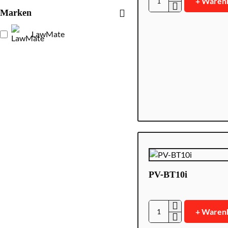
+ Waren
PV-
Marken
MU10
LawMate
PV-BT10i
+ Waren
PV-
BT10i