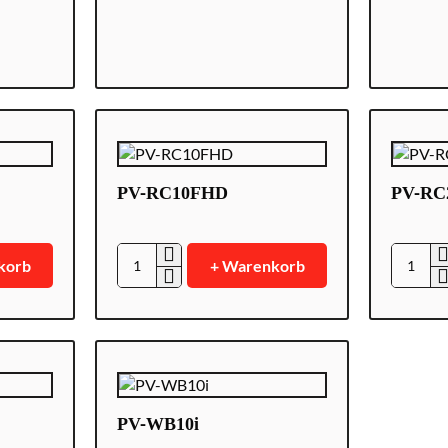
4K
Wi-
Fi
PV-RC10FHD
PV-RC
korb
+ Warenkorb
PV-
PV-
RC10FHD
RC200
PV-WB10i