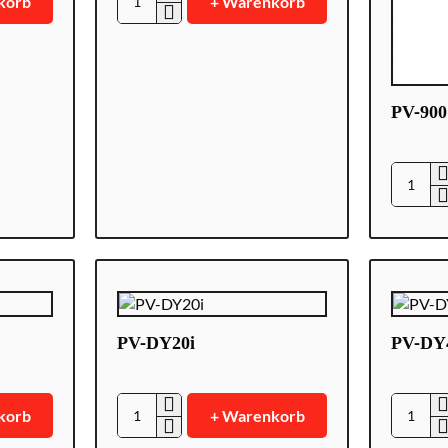
korb
+ Warenkorb
PV-
500
Neo
Pro-
BU-
PV-90
18
PV-
900
EVO3
PV-DY20i
PV-DY
korb
+ Warenkorb
PV-
PV-
DY20i
DY40U