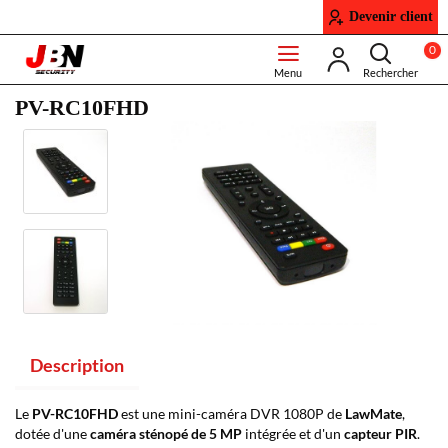
Devenir client
0
PV-RC10FHD
Description
Le
PV-RC10FHD
est une mini-caméra DVR 1080P de
LawMate
,
dotée d'une
caméra sténopé de 5 MP
intégrée et d'un
capteur PIR
.