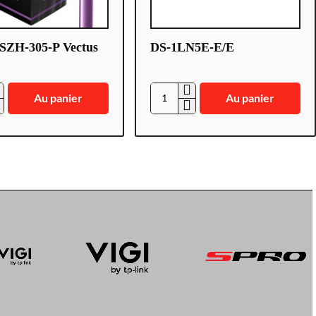
ZH-305-P Vectus
DS-1LN5E-E/E
Au panier
Au panier
D
S
-
1
L
N
5
E
-
E
/
E