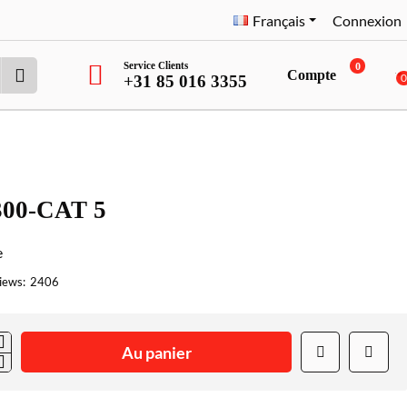
Français
Connexion
Service Clients
0
Compte
+31 85 016 3355
00-CAT 5
e
iews:
2406
Au panier