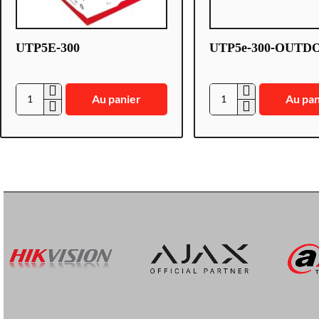
UTP5E-300
UTP5e-300-OUTD
Au panier
Au pan
U
U
T
T
P
P
5
5
E
e
-
-
3
3
0
0
0
0
-
O
U
T
D