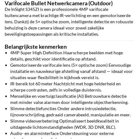
Varifocale Bullet Netwerkcamera (Outdoor)
De InSight S345ZI is een professionele 4MP varifocale
buitencamera met krachtige IR-verlichting en een gemotoriseerde
lens. Dankzij de 5× optische zoom, intelligente detectie en robuuste
behuizing is deze camera ideaal voor zowel zakelijke
beveiligingstoepassingen als kritische installaties.
Belangrijkste kenmerken
4MP Super High Definition
Haarscherpe beelden met hoge
details, geschikt voor identificatie op afstand.
Gemotoriseerde varifocale lens (5× optische zoom)
Eenvoudige
installatie en nauwkeurige afstelling vanaf afstand — ideaal voor
situaties waar flexibiliteit in kijkhoek vereist is.
IR-bereik tot 60 meter
Nachtzicht met hoge helderheid en
scherpe contrasten, zelfs in volledige duisternis.
Menselijke en voertuigclassificatie (AI)
Betrouwbare detectie
met minder valse alarmen door intelligente objectherkenning.
Slimme detectiefuncties
Onder andere intrusiedetectie,
lijnoverschrijding, gedraaid camerabeeld, manipulatie en meer.
Slimme videoverbetering
Optimaliseert beeldkwaliteit in
uitdagende lichtomstandigheden (WDR, 3D DNR, BLC).
Audio- en alarminterface
Ondersteuning voor externe