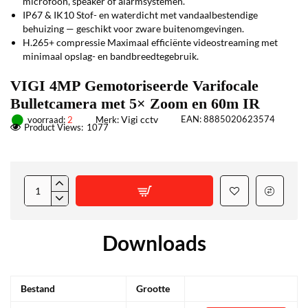
microfoon, speaker of alarmsystemen.
IP67 & IK10
Stof- en waterdicht met vandaalbestendige
behuizing — geschikt voor zware buitenomgevingen.
H.265+ compressie
Maximaal efficiënte videostreaming met
minimaal opslag- en bandbreedtegebruik.
VIGI 4MP Gemotoriseerde Varifocale
Bulletcamera met 5× Zoom en 60m IR
Vigi cctv
EAN:
8885020623574
voorraad:
2
Merk:
Product Views:
1077
Downloads
Bestand
Grootte