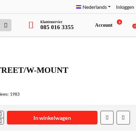
Nederlands
Inloggen
Klantenservice
0
Account
085 016 3355
TREET/W-MOUNT
iews:
1983
In winkelwagen