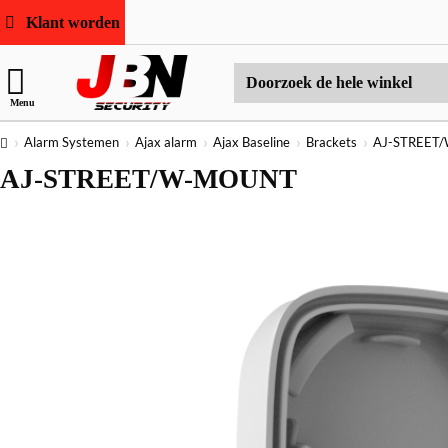
Klant worden
Doorzoek
Menu
de
hele
home
Alarm Systemen
Ajax alarm
Ajax Baseline
Brackets
AJ-STREET
winkel
AJ-STREET/W-MOUNT