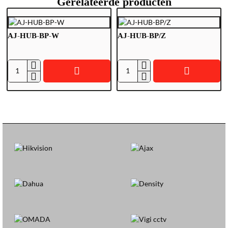
Gerelateerde producten
AJ-HUB-BP-W
AJ-HUB-BP/Z
A
A
J
J
-
-
H
H
U
U
B
B
-
-
B
B
P
P
-
/
W
Z