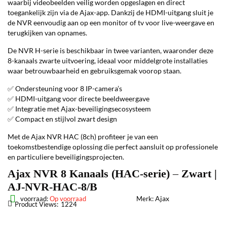
waarbij videobeelden veilig worden opgeslagen en direct
toegankelijk zijn via de Ajax-app. Dankzij de HDMI-uitgang sluit je
de NVR eenvoudig aan op een monitor of tv voor live-weergave en
terugkijken van opnames.
De NVR H-serie is beschikbaar in twee varianten, waaronder deze
8-kanaals zwarte uitvoering, ideaal voor middelgrote installaties
waar betrouwbaarheid en gebruiksgemak voorop staan.
✅ Ondersteuning voor 8 IP-camera’s
✅ HDMI-uitgang voor directe beeldweergave
✅ Integratie met Ajax-beveiligingsecosysteem
✅ Compact en stijlvol zwart design
Met de Ajax NVR HAC (8ch) profiteer je van een
toekomstbestendige oplossing die perfect aansluit op professionele
en particuliere beveiligingsprojecten.
Ajax NVR 8 Kanaals (HAC-serie) – Zwart |
AJ-NVR-HAC-8/B
Ajax
voorraad:
Op voorraad
Merk:
Product Views:
1224