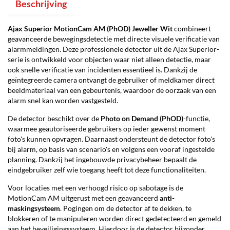
Beschrijving
Ajax Superior MotionCam AM (PhOD) Jeweller Wit
combineert
geavanceerde bewegingsdetectie met directe visuele verificatie van
alarmmeldingen. Deze professionele detector uit de Ajax Superior-
serie is ontwikkeld voor objecten waar niet alleen detectie, maar
ook snelle verificatie van incidenten essentieel is. Dankzij de
geïntegreerde camera ontvangt de gebruiker of meldkamer direct
beeldmateriaal van een gebeurtenis, waardoor de oorzaak van een
alarm snel kan worden vastgesteld.
De detector beschikt over de
Photo on Demand (PhOD)
-functie,
waarmee geautoriseerde gebruikers op ieder gewenst moment
foto's kunnen opvragen. Daarnaast ondersteunt de detector foto's
bij alarm, op basis van scenario's en volgens een vooraf ingestelde
planning. Dankzij het ingebouwde privacybeheer bepaalt de
eindgebruiker zelf wie toegang heeft tot deze functionaliteiten.
Voor locaties met een verhoogd risico op sabotage is de
MotionCam AM uitgerust met een geavanceerd
anti-
maskingsysteem
. Pogingen om de detector af te dekken, te
blokkeren of te manipuleren worden direct gedetecteerd en gemeld
aan het beveiligingssysteem. Hierdoor is de detector bijzonder