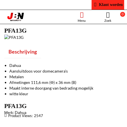
Klant worden
0
PFA13G
Beschrijving
Dahua
Aansluitdoos voor domecamera's
Metalen
Afmetingen 111,6 mm (Ф) x 36 mm (B)
Maakt interne doorgang van bedrading mogelijk
witte kleur
PFA13G
Dahua
Merk:
Product Views:
2547