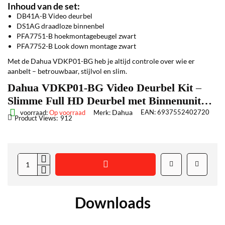
Inhoud van de set:
DB41A-B Video deurbel
DS1AG draadloze binnenbel
PFA7751-B hoekmontagebeugel zwart
PFA7752-B Look down montage zwart
Met de Dahua VDKP01-BG heb je altijd controle over wie er
aanbelt – betrouwbaar, stijlvol en slim.
Dahua VDKP01-BG Video Deurbel Kit –
Slimme Full HD Deurbel met Binnenunit
(DB41AB + DS1AP)
Dahua
EAN:
6937552402720
voorraad:
Op voorraad
Merk:
Product Views:
912
Downloads