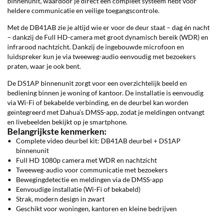
binnenunit, waardoor je direct een compleet systeem hebt voor
heldere communicatie en veilige toegangscontrole.
Met de DB41AB zie je altijd wie er voor de deur staat – dag én nacht
– dankzij de Full HD-camera met groot dynamisch bereik (WDR) en
infrarood nachtzicht. Dankzij de ingebouwde microfoon en
luidspreker kun je via tweeweg-audio eenvoudig met bezoekers
praten, waar je ook bent.
De DS1AP binnenunit zorgt voor een overzichtelijk beeld en
bediening binnen je woning of kantoor. De installatie is eenvoudig
via Wi-Fi of bekabelde verbinding, en de deurbel kan worden
geïntegreerd met Dahua’s DMSS-app, zodat je meldingen ontvangt
en livebeelden bekijkt op je smartphone.
Belangrijkste kenmerken:
Complete video deurbel kit: DB41AB deurbel + DS1AP
binnenunit
Full HD 1080p camera met WDR en nachtzicht
Tweeweg-audio voor communicatie met bezoekers
Bewegingdetectie en meldingen via de DMSS-app
Eenvoudige installatie (Wi-Fi of bekabeld)
Strak, modern design in zwart
Geschikt voor woningen, kantoren en kleine bedrijven