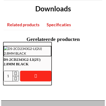
Downloads
Related products
Specificaties
Gerelateerde producten
DS-2CD2343G2-LI(2U)
2.8MM BLACK
D
S
-
2
C
D