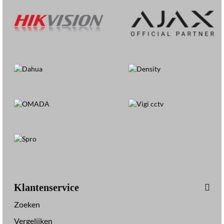
2
3
4
3
G
2
-
L
I
(
2
U
)
2
.
8
M
Klantenservice
M
Zoeken
B
L
Vergelijken