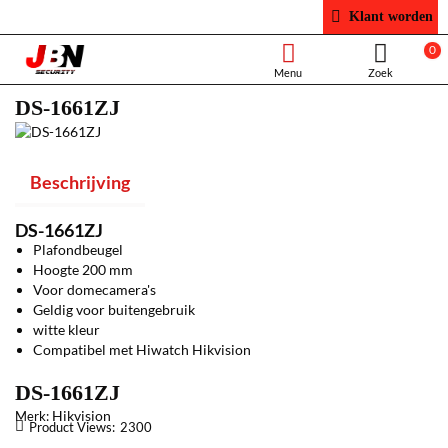
Klant worden
0
DS-1661ZJ
Beschrijving
DS-1661ZJ
Plafondbeugel
Hoogte 200 mm
Voor domecamera's
Geldig voor buitengebruik
witte kleur
Compatibel met Hiwatch Hikvision
DS-1661ZJ
Hikvision
Merk:
Product Views:
2300