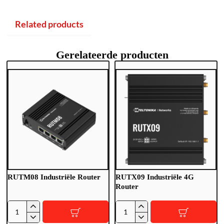
Related products
Gerelateerde producten
RUTM08 Industriële Router
RUTX09 Industriële 4G
Router
R
R