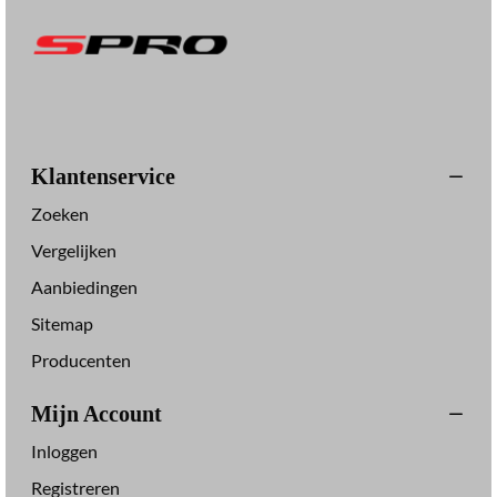
r
t
e
r
Klantenservice
Zoeken
Vergelijken
Aanbiedingen
Sitemap
Producenten
Mijn Account
Inloggen
Registreren