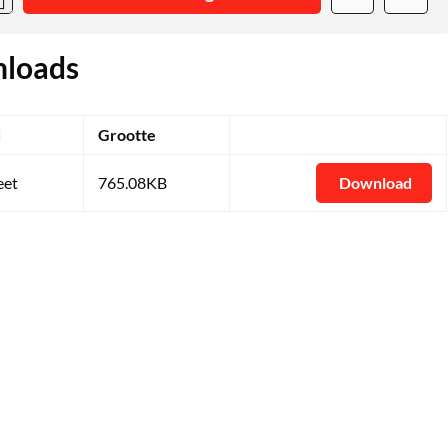
loads
d
Grootte
eet
765.08KB
Download