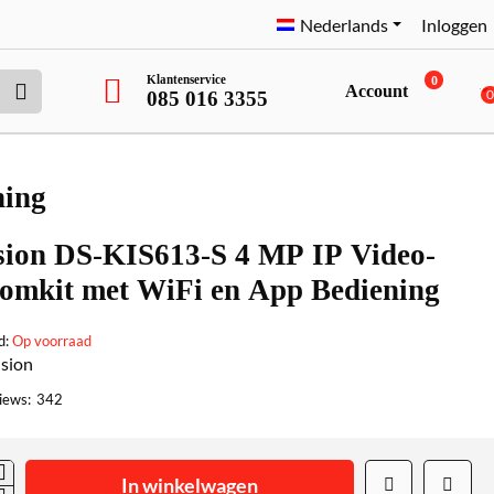
Nederlands
Inloggen
Klantenservice
0
Account
085 016 3355
ning
sion DS-KIS613-S 4 MP IP Video-
comkit met WiFi en App Bediening
d:
Op voorraad
ision
iews:
342
In winkelwagen