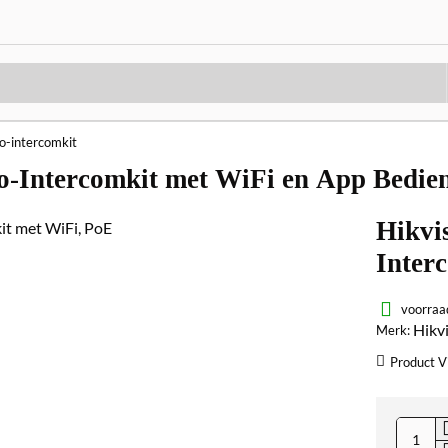
o-intercomkit
o-Intercomkit met WiFi en App Bedie
Hikvi
Inter
voorraa
Hikv
Merk:
Product V