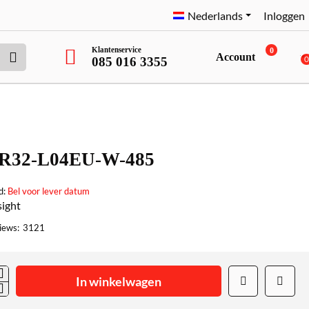
Nederlands
Inloggen
Klantenservice
0
Account
085 016 3355
R32-L04EU-W-485
d:
Bel voor lever datum
sight
iews:
3121
In winkelwagen