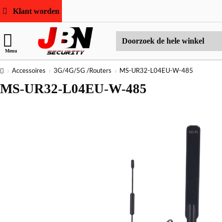
Klant worden
Doorzoek
Menu
de
hele
home
Accessoires
3G/4G/5G /Routers
MS-UR32-L04EU-W-485
winkel
MS-UR32-L04EU-W-485