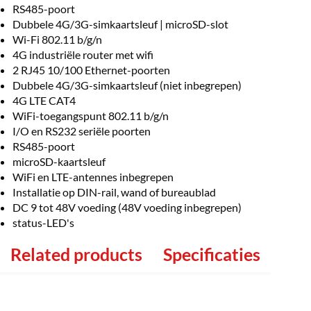
RS485-poort
Dubbele 4G/3G-simkaartsleuf | microSD-slot
Wi-Fi 802.11 b/g/n
4G industriële router met wifi
2 RJ45 10/100 Ethernet-poorten
Dubbele 4G/3G-simkaartsleuf (niet inbegrepen)
4G LTE CAT4
WiFi-toegangspunt 802.11 b/g/n
I/O en RS232 seriële poorten
RS485-poort
microSD-kaartsleuf
WiFi en LTE-antennes inbegrepen
Installatie op DIN-rail, wand of bureaublad
DC 9 tot 48V voeding (48V voeding inbegrepen)
status-LED's
Related products
Specificaties