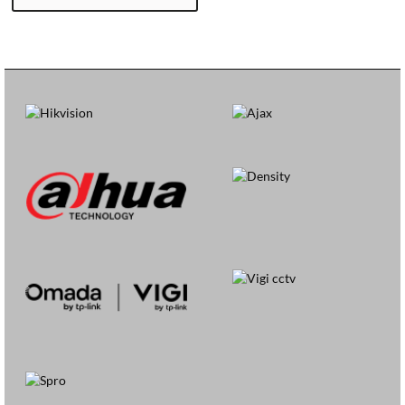
F
A
1
5
2
-
E