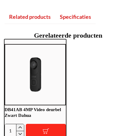
Related products
Specificaties
Gerelateerde producten
DB41AB 4MP Video deurbel
Zwart Dahua
D