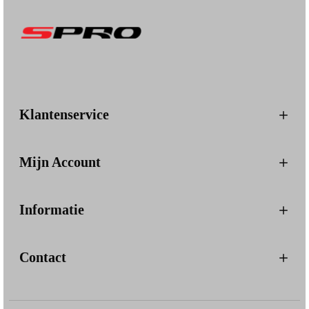
Z
w
a
r
t
D
a
h
Klantenservice
u
a
Mijn Account
Informatie
Contact