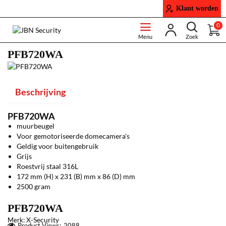
Klant worden
0
PFB720WA
Beschrijving
PFB720WA
muurbeugel
Voor gemotoriseerde domecamera's
Geldig voor buitengebruik
Grijs
Roestvrij staal 316L
172 mm (H) x 231 (B) mm x 86 (D) mm
2500 gram
PFB720WA
X-Security
Merk:
Product Views:
2088