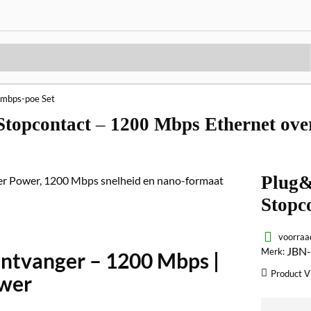
mbps-poe Set
opcontact – 1200 Mbps Ethernet over 
Plug&
Stopc
voorraa
JBN
Merk:
ntvanger – 1200 Mbps |
Product V
ower