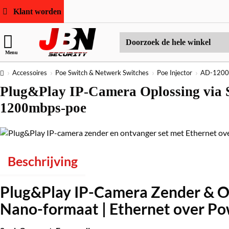
Klant worden
Doorzoek
Menu
de
hele
home
Accessoires
Poe Switch & Netwerk Switches
Poe Injector
AD-1200
winkel
Plug&Play IP-Camera Oplossing via St
1200mbps-poe
Beschrijving
Plug&Play IP-Camera Zender & O
Nano-formaat | Ethernet over P