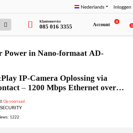
Nederlands
Inloggen
Klantenservice
0
Account
085 016 3355
Power in Nano-formaat AD-
Play IP-Camera Oplossing via
ontact – 1200 Mbps Ethernet over
Power in Nano-formaat AD-1200mbps-poe
d:
Op voorraad
-SECURITY
iews:
1222