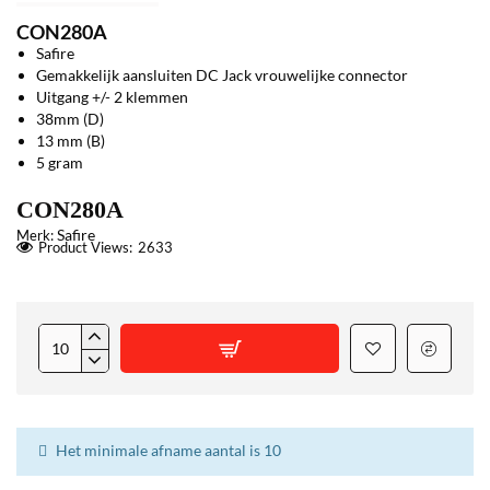
CON280A
Safire
Gemakkelijk aansluiten DC Jack vrouwelijke connector
Uitgang +/- 2 klemmen
38mm (D)
13 mm (B)
5 gram
CON280A
Safire
Merk:
Product Views:
2633
Het minimale afname aantal is 10