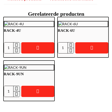
Gerelateerde producten
RACK-4U
RACK-6U
R
R
A
A
C
C
K
K
-
-
RACK-9UN
4
6
U
U
R
A
C
K