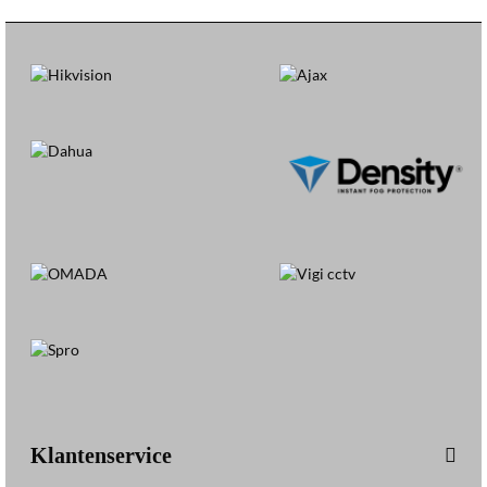
-
9
U
N
Klantenservice