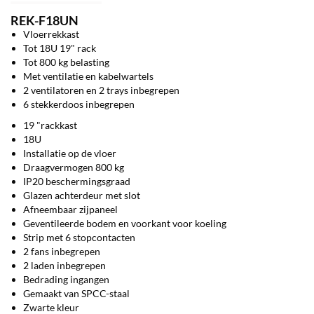
REK-F18UN
Vloerrekkast
Tot 18U 19" rack
Tot 800 kg belasting
Met ventilatie en kabelwartels
2 ventilatoren en 2 trays inbegrepen
6 stekkerdoos inbegrepen
19 "rackkast
18U
Installatie op de vloer
Draagvermogen 800 kg
IP20 beschermingsgraad
Glazen achterdeur met slot
Afneembaar zijpaneel
Geventileerde bodem en voorkant voor koeling
Strip met 6 stopcontacten
2 fans inbegrepen
2 laden inbegrepen
Bedrading ingangen
Gemaakt van SPCC-staal
Zwarte kleur