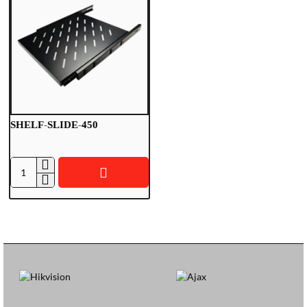
SHELF-SLIDE-450
S
H
E
L
F
-
S
L
I