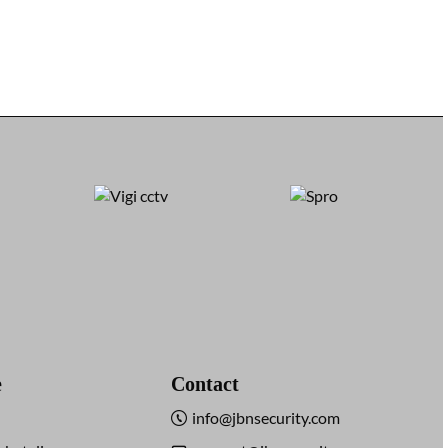
e
Contact
info@jbnsecurity.com