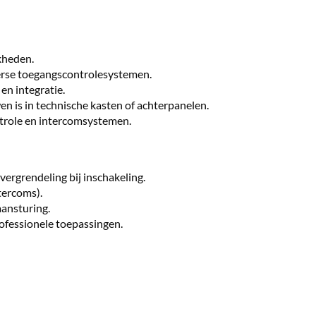
kheden.
erse toegangscontrolesystemen.
en integratie.
en is in technische kasten of achterpanelen.
trole en intercomsystemen.
ergrendeling bij inschakeling.
tercoms).
aansturing.
fessionele toepassingen.