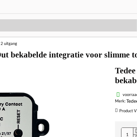
2 uitgang
Out bekabelde integratie voor slimme 
Tedee
bekab
toega
voorraa
Tede
Merk:
Product V