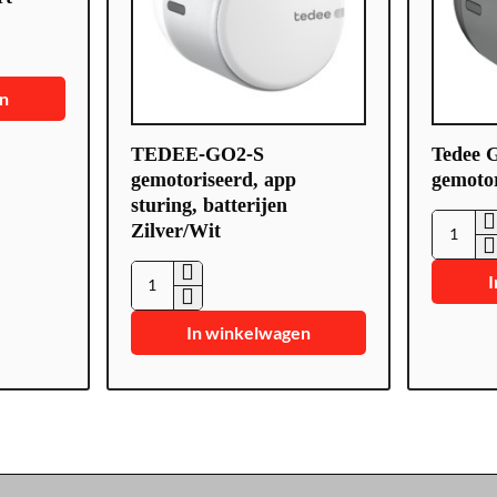
en
TEDEE-GO2-S
Tedee
gemotoriseerd, app
gemoto
sturing, batterijen
Zilver/Wit
T
e
I
d
T
e
E
In winkelwagen
e
D
G
E
O
E
T
-
E
G
D
O
E
2