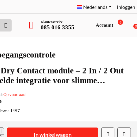
Nederlands
Inloggen
Klantenservice
0
Account
085 016 3355
toegangscontrole
 Dry Contact module – 2 In / 2 Out
elde integratie voor slimme
ngscontrole
d:
Op voorraad
e
iews:
1457
In winkelwagen