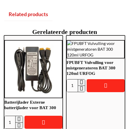
Related products
Gerelateerde producten
FPUBFT Vulvulling voor
mistgeneratoren BAT 300
120ml URFOG
F
P
U
Batterijlader Externe
B
batterijlader voor BAT 300
F
T
B
V