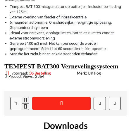
Vernevelingssysteem BAT 300
Tempest BAT-300 mistgenerator op batterijen. Inclusief een lading
van 125 ml
Externe voeding van feeder of inbraakcentrale
6 maanden autonomie. Onschadelijke, niet-giftige oplossing.
Gepatenteerd systeem
Ideaal voor caravans, opslagruimtes, boten en ruimtes zonder
externe stroomvoorziening
Genereert 100 m3 mist. Het kan per seconde worden
geprogrammeerd. Schiet tot 60 seconden in één opname
Mist die het zicht binnen enkele seconden verhindert
TEMPEST-BAT300 Vernevelingssysteem
UR Fog
voorraad:
Op Bestelling
Merk:
Product Views:
2364
Downloads